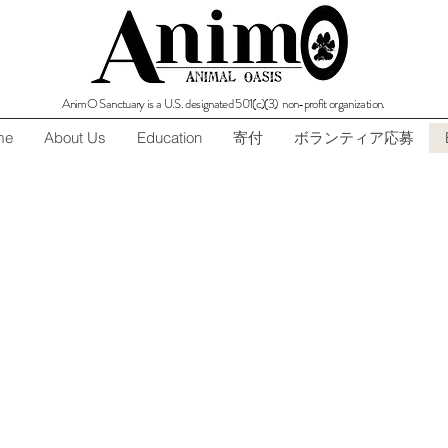
AnimO Sanctuary is a U.S. designated 501(c)(3) non-profit organization.
me
About Us
Education
寄付
ボランティア応募